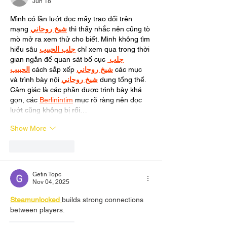
Jun 18
Mình có lần lướt đọc mấy trao đổi trên 
mạng 
شيخ روحاني
 thì thấy nhắc nên cũng tò 
mò mở ra xem thử cho biết. Mình không tìm 
hiểu sâu 
جلب الحبيب
 chỉ xem qua trong thời 
gian ngắn để quan sát bố cục 
جلب 
الحبيب
 cách sắp xếp 
شيخ روحاني
 các mục 
và trình bày nội 
شيخ روحاني
 dung tổng thể. 
Cảm giác là các phần được trình bày khá 
gọn, các 
Berlinintim
 mục rõ ràng nên đọc 
lướt cũng không bị rối…
Show More
Like
Reply
Getin Topc
Nov 04, 2025
Steamunlocked 
builds strong connections 
between players.