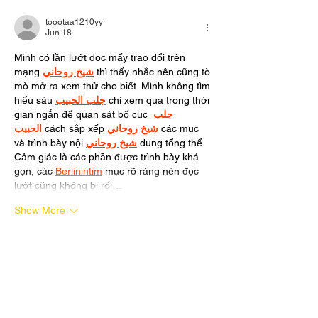
Drawing
toootaa1210yy
Jun 18
Mình có lần lướt đọc mấy trao đổi trên 
mạng 
شيخ روحاني
 thì thấy nhắc nên cũng tò 
mò mở ra xem thử cho biết. Mình không tìm 
hiểu sâu 
جلب الحبيب
 chỉ xem qua trong thời 
gian ngắn để quan sát bố cục 
جلب 
الحبيب
 cách sắp xếp 
شيخ روحاني
 các mục 
và trình bày nội 
شيخ روحاني
 dung tổng thể. 
Cảm giác là các phần được trình bày khá 
gọn, các 
Berlinintim
 mục rõ ràng nên đọc 
lướt cũng không bị rối…
Show More
Like
Reply
shahimalik
Sep 28, 2025
نرم‌افزارهای تخصصی مهندسی به صورت 